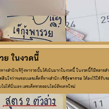
รวย ในงวดนี้
ว่าทางสำนักเจ๊กุ้งพารวยนั้นได้เน้นมากในงวดนี้ ในงวดนี้ก็มีหลายสำ
ะตัดสินใจว่าจะชอบเลขเด็ดที่ทางสำนัก
เจ๊กุ้งพารวย
ได้ลงไว้ให้รับช
อบไม่ได้นั่นเอง เลขเด็ดหวยออนไลน์อัพเดทใหม่