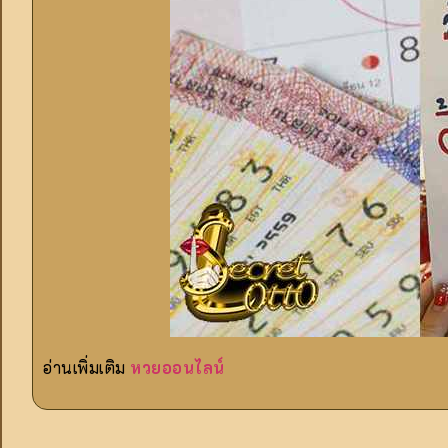
อ่านเพิ่มเติม
หวยออนไลน์