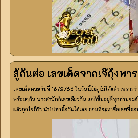
สู้กันต่อ เลขเด็ดจากเจ๊กุ้งพา
เลขเด็ดหวยวันที่ 16/2/66
ในวันนี้ไม่ดูไม่ได้แล้ว เพราะ
พร้อมๆกัน บางสำนักก็เลขเดียวกัน แต่ก็ขึ้นอยู่ที่ทุกท่านจ
แล้วถูกใจก็รีบนำไปหาซื้อกันได้เลย ก่อนที่จะหาซื้อเลขที่ช