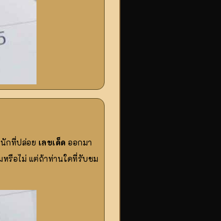
นักที่ปล่อย
เลขเด็ด
ออกมา
มหรือไม่ แต่ถ้าท่านใดที่รับชม