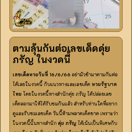
ตามลุ้นกันต่อเลขเด็ดดุ่ย
ภรัญ ในงวดนี้
เลขเด็ดหวยวันที่ 16/6/66
อย่ามัวช้ามาตามกันต่อ
ได้เลยในงวดนี้ กับแนวทางและเลขเด็ด
หวยรัฐบาล
ไทย
โดยในงวดนี้ทางสำนักดุ่ย ภรัญ ได้ปล่อยเลข
เด็ดออกมาให้ได้รับชมกันแล้ว สำหรับท่านใดที่อยาก
ดูและรับชมเลขเด็ด วันนี้ห้ามพลาดเด็ดขาด เพราะว่า
ในงวดนี้นั้นทางสำนัก
ดุ่ย ภรัญ
ได้เน้นเป็นพิเศษกับ