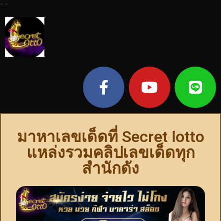
"
"
มาหาเลขเด็ดที่ Secret lotto
แหล่งรวมคลิปเลขเด็ดทุก
สำนักดัง