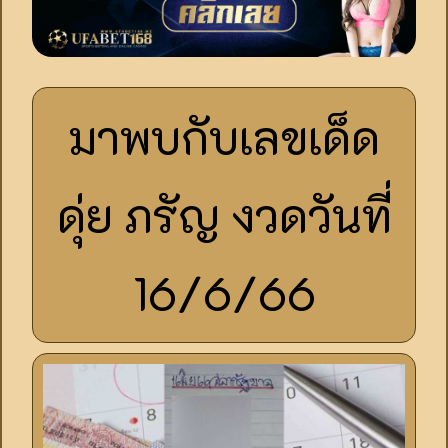
มาพบกับเลขเด็ด
ดุ่ย ภรัญ งวดวันที่
16/6/66