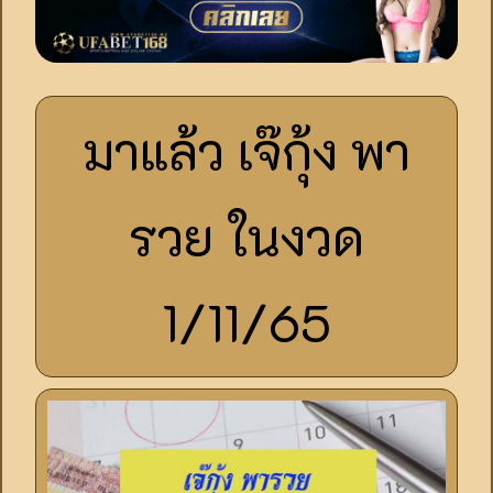
มาแล้ว เจ๊กุ้ง พา
รวย ในงวด
1/11/65