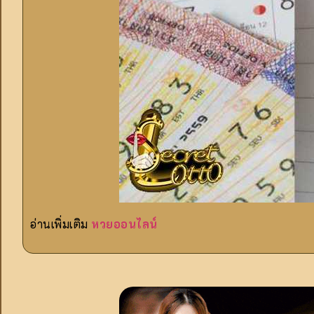
อ่านเพิ่มเติม
หวยออนไลน์