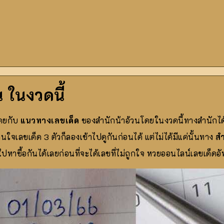
 ในงวดนี้
เคยกับ
แนวทางเลขเด็ด
ของสำนักน้าอ้วนโดยในงวดนี้ทางสำนักได
ใจเลขเด็ด 3 ตัวก็ลองเข้าไปดูกันก่อนได้ แต่ไม่ได้มีแค่นั้นทาง
สำ
ไปหาซื้อกันได้เลยก่อนที่จะได้เลขที่ไม่ถูกใจ หวยออนไลน์เลขเด็ดอ