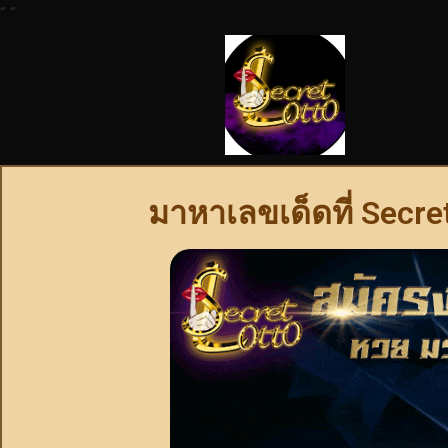
"
"
มาหาเลขเด็ดที่ Secre