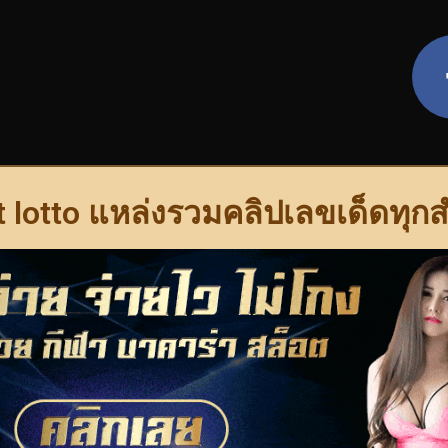
t lotto แหล่งรวมคลิปเลขเด็ดทุกส