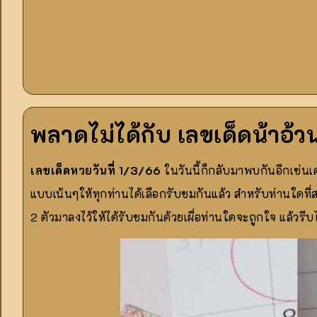
พลาดไม่ได้กับ เลขเด็ดน้าอ้วน
เลขเด็ดหวยวันที่ 1/3/66
ในวันนี้ก็กลับมาพบกันอีกเช่น
แบบเน้นๆให้ทุกท่านได้เลือกรับชมกันแล้ว สำหรับท่านใดที่สน
2 ตัวมาลงไว้ให้ได้รับชมกันด้วยเผื่อท่านใดจะถูกใจ แล้วรีบ