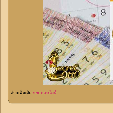
อ่านเพิ่มเติม
หวยออนไลน์