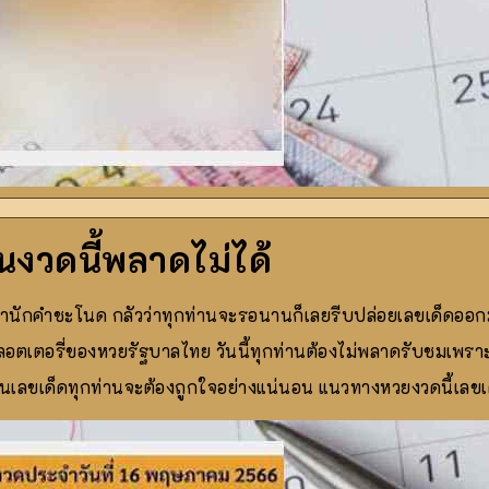
นงวดนี้พลาดไม่ได้
ำนักคำชะโนด กลัวว่าทุกท่านจะรอนานก็เลยรีบปล่อยเลขเด็ดออกม
อลอตเตอรี่ของหวยรัฐบาลไทย วันนี้ทุกท่านต้องไม่พลาดรับชมเพร
้เห็นเลขเด็ดทุกท่านจะต้องถูกใจอย่างแน่นอน แนวทางหวยงวดนี้เลขเด