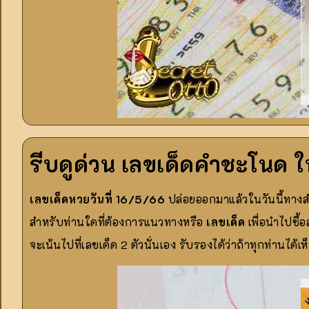
รีบดูด่วน เลขเด็ดคำชะโนด ใ
เลขเด็ดหวยวันที่ 16/5/66
ปล่อยออกมาแล้วในวันนี้ทางส
สำหรับท่านใดที่ต้องการแนวทางหรือ
เลขเด็ด
เพื่อนำไปซื้
จะเน้นไปที่เลขเด็ด 2 ตัวนั่นเอง รับรองได้ว่าถ้าทุกท่านได