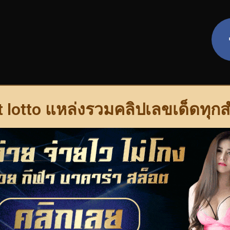
t lotto แหล่งรวมคลิปเลขเด็ดทุกส