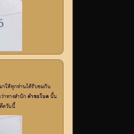
าให้ทุกท่านได้รับชมกัน
าะว่าทางสำนัก
คำชะโนด
นั้น
็ดวันนี้