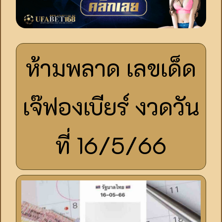
ห้ามพลาด เลขเด็ด
เจ๊ฟองเบียร์ งวดวัน
ที่ 16/5/66