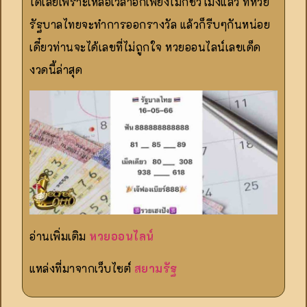
ได้เลยเพราะเหลือเวลาอีกเพียงไม่กี่ชั่วโมงแล้ว ที่หวย
รัฐบาลไทยจะทำการออกรางวัล แล้วก็รีบๆกันหน่อย
เดี๋ยวท่านจะได้เลขที่ไม่ถูกใจ หวยออนไลน์เลขเด็ด
งวดนี้ล่าสุด
อ่านเพิ่มเติม
หวยออนไลน์
แหล่งที่มาจากเว็บไซต์
สยามรัฐ