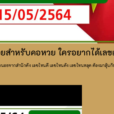
สำหรับคอหวย ใครอยากได้เลขเด็
นอยจากสำนักดัง เลขไหนดี เลขไหนดัง เลขไหนหลุด ต้องมาลุ้นกั