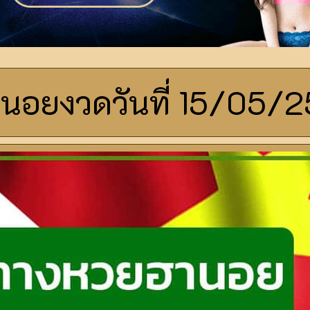
นอยงวดวันที่ 15/05/