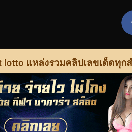
t lotto แหล่งรวมคลิปเลขเด็ดทุกส