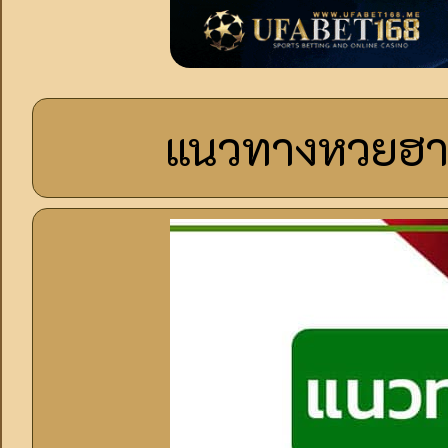
แนวทางหวยฮา