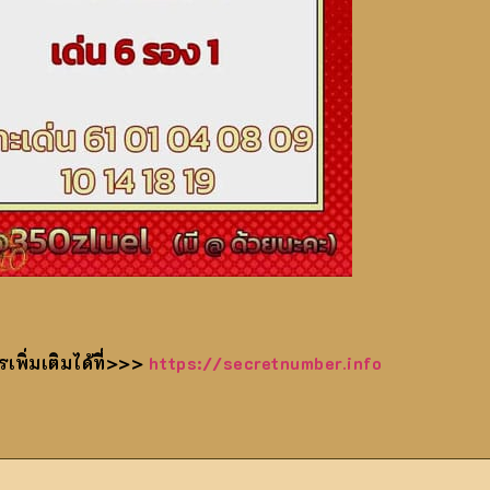
เพิ่มเติมได้ที่>>>
https://secretnumber.info