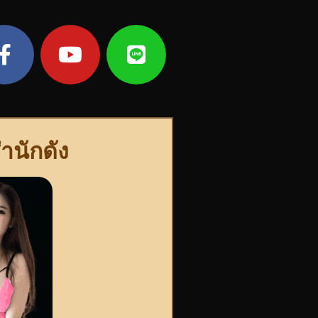
ำนักดัง