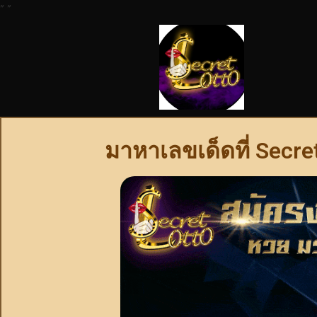
"
"
มาหาเลขเด็ดที่ Secre