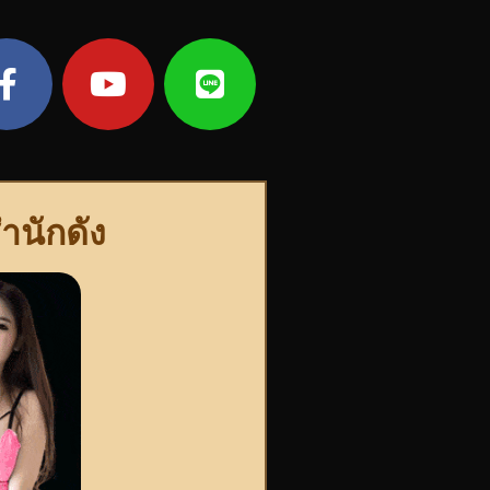
ำนักดัง