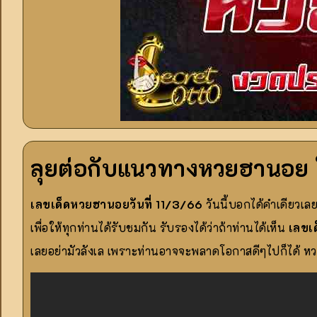
ลุยต่อกับแนวทางหวยฮานอย ใ
เลขเด็ดหวยฮานอยวันที่ 11/3/66
วันนี้บอกได้คำเดียวเลย
เพื่อให้ทุกท่านได้รับชมกัน รับรองได้ว่าถ้าท่านได้เห็น
เลขเด
เลยอย่ามัวลังเล เพราะท่านอาจจะพลาดโอกาสดีๆไปก็ได้ หว