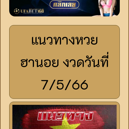
แนวทางหวย
ฮานอย งวดวันที่
7/5/66