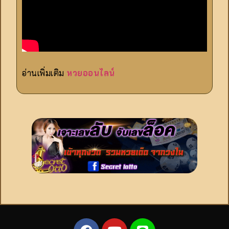
อ่านเพิ่มเติม
หวยออนไลน์