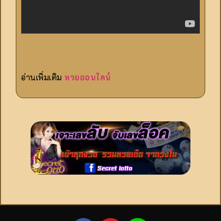
อ่านเพิ่มเติม
หวยออนไลน์