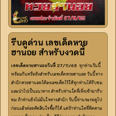
รีบดูด่วน เลขเด็ดหวย
ฮานอย สำหรับงวดนี้
เลขเด็ดหวยฮานอยวันที่ 27/11/65
ทุกท่านวันนี้
พร้อมกันหรือยังสำหรับเลขเด็ดหวยฮานอย วันนี้ทาง
สำนักหวยฮานอยได้ลงเลขเด็ดไว้ให้ทุกท่านได้รับชม
และนำไปเป็นแนวทาง สำหรับท่านใดที่เพิ่งเข้ามารับ
ชม ถ้าท่านยังไม่มั่นใจทางสำนัก วันนี้ท่านจะรอดูไป
ก่อนแล้วค่อยตัดสินใจซื้อก็ได้ แต่ถ้าท่านใดที่ติดตาม