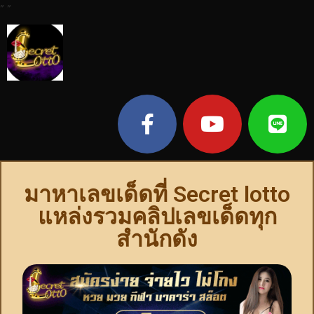
"
"
มาหาเลขเด็ดที่ Secret lotto
แหล่งรวมคลิปเลขเด็ดทุก
สำนักดัง