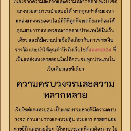
เนื่องจากความสะดวกและความหลากหลายที่เว็บไซต์
แทงหวยสามารถนำเสนอได้ หากคุณกำลังมองหา
แหล่งแทงหวยออนไลน์ที่ดีที่สุดที่จะเตรียมพร้อมให้
คุณสามารถแทงหวยหลากหลายประเภทได้ในเว็บ
เดียว และก็มีความน่าเชื่อถือเกี่ยวกับการจ่ายเงิน
รางวัล แนะนำให้คุณคำนึงถึงเว็บไซต์
แทงหวย24
ที่
เป็นแหล่งแทงหวยออนไลน์ที่ครบจบทุกประเภทใน
เว็บเดียวเลยทีเดียว
ความครบวงจรและความ
หลากหลาย
เว็บไซต์แทงหวย24 เป็นแหล่งรวมหวยที่มีความครบ
วงจร ท่านสามารถแทงหวยหุ้น หวยลาว หวยฮานอย
หวยยี่กี และหวยอื่นๆ ได้ทุกประเภทที่คุณต้องการ ไม่